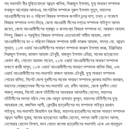
সহ সভাপতি বীর মুক্তিযোদ্ধা আব্দুল খালিক, সিরাজুল ইসলাম, যুগ্ম সাধারণ সম্পাদক
ফয়জুল আনোয়ার আলাওর, সাংগঠনিক সম্পাদক নুরুল ইসলাম পুতুল, মহানগর
আওয়ামীলীগের বন ও পরিবেশ বিষয়ক সম্পাদক জগদীশ চন্দ্র দাশ, তথ্য ও গবেষণা
বিষয়ক সম্পাদক তপন মিত্র, জেলা আওয়ামী লীগের দপ্তর সম্পাদক সাইফুল আলম
রুহেল, জেলা আওয়ামীলীগের স্বাস্থ্য ও জনসংখ্যা বিষয়ক সম্পাদক ডা. আরমান আহমদ
শিপলু, বিজ্ঞান ও প্রযুক্তি বিষয়ক সম্পাদক এডভোকেট শামীম আহমদ, জেলা
আওয়ামীলীগের বন ও পরিবেশ বিষয়ক সম্পাদক হাজী ফারুক আহমদ, সদস্য মো. আব্দুস
সুবহান, ১১নং ওয়ার্ড আওয়ামীলীগের সাধারণ সম্পাদক বদরুল ইসলাম বদরু, ইঞ্জিনিয়ার
সিরাজুল ইসলাম, জামাল আহমদ চৌধুরী, নাজমুল ইসলাম এহিয়া, সাবেক ছাত্রনেতা
বেলাল খাঁন, সোহেল আহমদ সাহেল, ২২নং ওয়ার্ড আওয়ামীলীগের সাধারণ সম্পাদক
ফজলে রাব্বী মাসুম, ১২নং ওয়ার্ড আওয়ামীলীগের সাধারণ সম্পাদক মানিক মিয়া, ৩নং
ওয়ার্ড আওয়ামীলীগের সহ-সভাপতি কাজল আহমদ চৌধুরী, যুগ্ম সাধারণ সম্পাদক
শোয়েব বাসিত, সিলেট জেলা যুবলীগের সাবেক সাধারণ সম্পাদক খন্দকার মহসিন কামরান,
মহানগর স্বেচ্ছাসেবক লীগের সহ-সভাপতি এম. রশীদ আহমদ, জেলা যুবলীগ নেতা
সাজলু লস্কর, সিলেট জেলা তাঁতীলীগের আহবায়ক আলমগীর হোসেন, মহানগর
তাঁতীলীগের সদস্য সচিব শেখ মোঃ আবুল হাসনাত বুলবুল, মহানগর তাঁতীলীগের যুগ্ম
আহবায়ক মো. মজম্মিল আলী, কেন্দ্রীয় ছাত্রলীগের সহ সম্পাদক সাইফুর রহমান
সাইফুর, সহ-সভাপতি জিয়াউল হক জিয়া, মহানগর ছাত্রলীগের সাবেক সাধারণ সম্পাদক
আব্দুল আলীম তুষার, সাবেক ছাত্রনেতা আমীর হোসেন, সদস্য আলী হোসেন আলম,
দেলোয়ার হোসেন দিলাল, মদন মোহন কলেজ ছাত্রলীগের সভাপতি একে এম মাহমুদুল