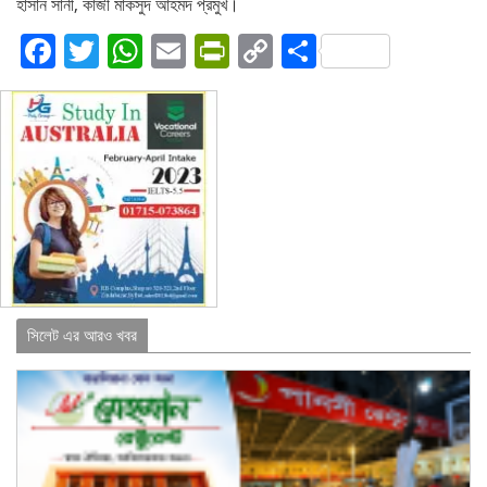
হাসান সানী, কাজী মাকসুদ আহমদ প্রমুখ।
Facebook
Twitter
WhatsApp
Email
PrintFriendly
Copy
Share
Link
সিলেট এর আরও খবর