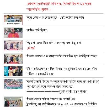
জোনাল সেটেলমেন্ট অফিসার, সিলেট বিভাগ এর কাছে
স্মারকলিপি প্রদান।
মৃত্যু থেকে এক সেকেন্ড দূরে_ সেই ভয়াবহ দিন আজ
আমিও মাঠে ছিলাম
প্রিয় শাহেদের বিয়ে এবং শাহেদ প্রসঙ্গে কিছু কথা
১ম পর্ব
সিলেটে নগরের এক ব্যস্ত ফটো সাংবাদিক হয়ে উঠেছিলো শাহেদ
উইশ ফাউন্ডেশনের নাসিমা ইসলামের ঝুলিতে টাওয়ার হ্যামলেটস
সিভিক অ্যাওয়ার্ড ২০২৫
বিতর্কিত নারী বিষয়ক সংস্কার কমিশন বাতিল করে জনগণের নিকট
গ্রহণযোগ্য নতুন কমিশন গঠন করতে হবে
—————————মুফতী আলী হাসান উসামা
সিলেট মেট্রোপলিটন চেম্বার অব কমার্স এন্ড
ইন্ডাস্ট্রি(এসএমসিসিআই) এর ২০২৫-২৭ মেয়াদের নব নির্বাচিত