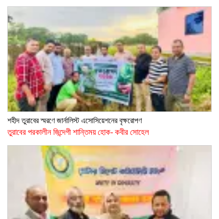
শহীদ তুরাবের স্মরণে জার্নালিস্ট এসোসিয়েশনের বৃক্ষরোপণ
তুরাবের পরকালীন জিন্দেগী শান্তিময় হোক- কবীর সোহেল