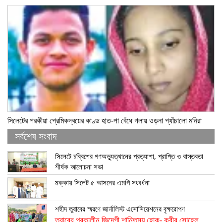
সিলেটের পরকীয়া প্রেমিকদ্বয়ের কাণ্ড হাত-পা বেঁধে গলায় ওড়না প্যাঁচালো মনিরা
সর্বশেষ সংবাদ
সিলেটে চব্বিশের গণঅভ্যুত্থানের প্রত্যাশা, প্রাপ্তি ও বাস্তবতা
শীর্ষক আলোচনা সভা
মক্কায় সিলেট ৫ আসনের এমপি সংবর্ধনা
শহীদ তুরাবের স্মরণে জার্নালিস্ট এসোসিয়েশনের বৃক্ষরোপণ
তুরাবের পরকালীন জিন্দেগী শান্তিময় হোক- কবীর সোহেল