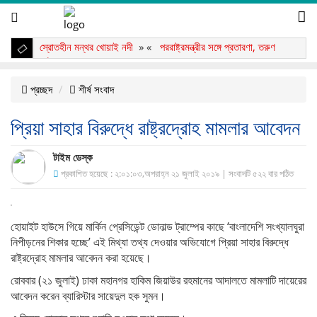
স্রোতহীন মন্থর খোয়াই নদী
» «
পররাষ্ট্রমন্ত্রীর সঙ্গে প্রতারণা, তরুণ
আটক
» «
প্রচ্ছদ
শীর্ষ সংবাদ
প্রিয়া সাহার বিরুদ্ধে রাষ্ট্রদ্রোহ মামলার আবেদন
টাইম ডেস্ক
প্রকাশিত হয়েছে : ২:০১:০৩,অপরাহ্ন ২১ জুলাই ২০১৯ | সংবাদটি ৫২২ বার পঠিত
হোয়াইট হাউসে গিয়ে মার্কিন প্রেসিডেন্ট ডোনাল্ড ট্রাম্পের কাছে ‘বাংলাদেশি সংখ্যালঘুরা
নিপীড়নের শিকার হচ্ছে’ এই মিথ্যা তথ্য দেওয়ার অভিযোগে প্রিয়া সাহার বিরুদ্ধে
রাষ্ট্রদ্রোহ মামলার আবেদন করা হয়েছে।
রোববার (২১ জুলাই) ঢাকা মহানগর হাকিম জিয়াউর রহমানের আদালতে মামলাটি দায়েরের
আবেদন করেন ব্যারিস্টার সায়েদুল হক সুমন।