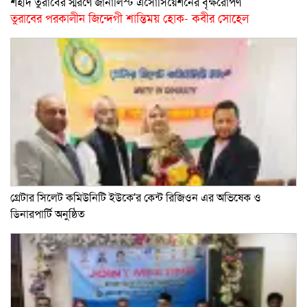
শহীদ তুরাবের স্মরণে জার্নালিস্ট এসোসিয়েশনের বৃক্ষরোপণ
তুরাবের পরকালীন জিন্দেগী শান্তিময় হোক- কবীর সোহেল
গ্রেটার সিলেট কমিউনিটি ইউকে’র কেন্ট রিজিওন এর অভিষেক ও
ডিনারপার্টি অনুষ্ঠিত