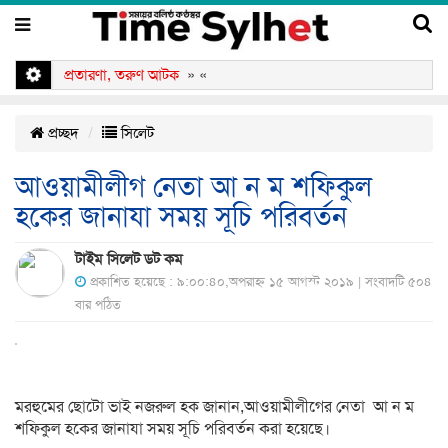
্রীর সঙ্গে প্রতারণা, তরুণ আটক
» «
প্রচ্ছদ
সিলেট
আওয়ামীলীগ নেতা আ ন ম শফিকুল
হকের জানাযা সময় সূচি পরিবর্তন
টাইম সিলেট ডট কম
প্রকাশিত হয়েছে : ৯:০০:৪০,অপরাহ্ন ১৫ আগস্ট ২০১৯ | সংবাদটি ৫০৪
বার পঠিত
মরহুমের ছোটো ভাই নজরুল হক জানান,আওয়ামীলীগের নেতা আ ন ম
শফিকুল হকের জানাযা সময় সূচি পরিবর্তন করা হয়েছে।