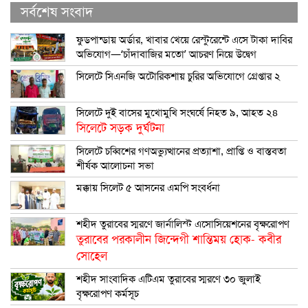
সর্বশেষ সংবাদ
ফুডপান্ডায় অর্ডার, খাবার খেয়ে রেস্টুরেন্টে এসে টাকা দাবির
অভিযোগ—‘চাঁদাবাজির মতো’ আচরণ নিয়ে উদ্বেগ
সিলেটে সিএনজি অটোরিকশায় চুরির অভিযোগে গ্রেপ্তার ২
সিলেটে দুই বাসের মুখোমুখি সংঘর্ষে নিহত ৯, আহত ২৪
সিলেটে সড়ক দুর্ঘটনা
সিলেটে চব্বিশের গণঅভ্যুত্থানের প্রত্যাশা, প্রাপ্তি ও বাস্তবতা
শীর্ষক আলোচনা সভা
মক্কায় সিলেট ৫ আসনের এমপি সংবর্ধনা
শহীদ তুরাবের স্মরণে জার্নালিস্ট এসোসিয়েশনের বৃক্ষরোপণ
তুরাবের পরকালীন জিন্দেগী শান্তিময় হোক- কবীর
সোহেল
শহীদ সাংবাদিক এটিএম তুরাবের স্মরণে ৩০ জুলাই
বৃক্ষরোপণ কর্মসূচ