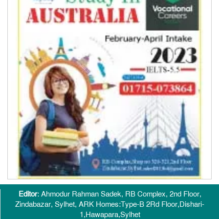
Editor
: Ahmodur Rahman Sadek, RB Complex, 2nd Floor,
Zindabazar, Sylhet, ARK Homes:Type-B 2Rd Floor,Dishari-
1,Hawapara,Sylhet