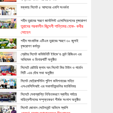
মক্কায় সিলেট ৫ আসনের এমপি সংবর্ধনা
শহীদ তুরাবের স্মরণে জার্নালিস্ট এসোসিয়েশনের বৃক্ষরোপণ
তুরাবের পরকালীন জিন্দেগী শান্তিময় হোক- কবীর
সোহেল
শহীদ সাংবাদিক এটিএম তুরাবের স্মরণে ৩০ জুলাই
বৃক্ষরোপণ কর্মসূচ
গ্রেটার সিলেট কমিউনিটি ইউকে’র কেন্ট রিজিওন এর
অভিষেক ও ডিনারপার্টি অনুষ্ঠিত
সিলেটে রোটারি ক্লাব অব সিলেট মিড টাউন ও গার্ডেন
সিটি -এর যৌথ সভা অনুষ্ঠিত
সিলেট মেট্রোপলিটন পুলিশ কমিশনারের সহিত
এসএমসিসিআই এর সভাপতিমন্ডলির মতবিনিময়
সিলেটে সেবাপ্রাপ্তি নিশ্চিতকরণে স্থানীয় পর্যায়ে
দায়িত্বশীলদের সম্পৃক্তকরণ শীর্ষক সংলাপ অনুষ্ঠিত
সিলেট জোনাল সেটেলমেন্ট অফিসে স্থাপি