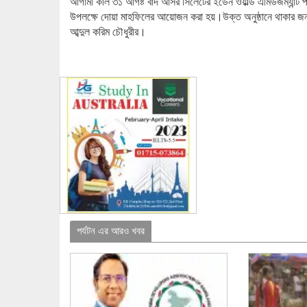
আগামী কাল ৩১ আগষ্ট বাদ আসর সিলেটের ইডেন ওয়ার্ল্ড এমিউজম্যান্ট প
উপলক্ষে দোয়া মাহফিলের আয়োজন করা হয়।উক্ত অনুষ্ঠানে থাকার জন্য অন
আব্দুল করিম চৌধুরীর।
পর্যটন এর আরও খবর