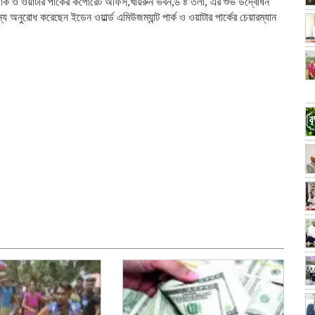
ার্ক ও ওয়াটার পার্কের কর্পোরেট অফিস,খায়রুন ভবন,৬ ষ্ট তলা, এর শুভ উদ্বোধন
ুরোধ করেছেন ইডেন ওয়ার্ল্ড এমিউজম্যান্ট পার্ক ও ওয়াটার পার্কের চেয়ারম্যান