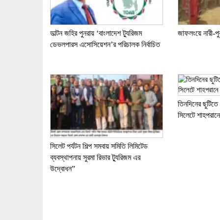
ডাল্টন জহির পুনরায় ‘বাংলাদেশ ট্যুরিজম
জাফলংয়ে নারী-পু
ডেভলপারস এসোসিয়েশন’র পরিচালক নির্বাচিত
তিনদিনের ছুটিতে
সিলেটে শাহপরান
সিলেট পর্যটন শিল্প সমবায় সমিতি লিমিটেড
ব্যবস্থাপনায় সুরমা রিভার ট্যুরিজম এর
উদ্বোধন”