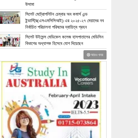
উসামা
সিলেট মেট্রোপলিটন চেম্বার অব কমার্স এন্ড
ইন্ডাস্ট্রি(এসএমসিসিআই) এর ২০২৫-২৭ মেয়াদের নব
নির্বাচিত পরিচালনা পরিষদের দ্বায়িত্ব গ্রহন
সিলেট উইমেন্স মেডিকেল কলেজ হাসপাতালের মেডিসিন
বিভাগের অধ্যাপক হিসেবে যোগ দিয়েছেন
আরও খবর