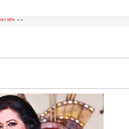
া, তরুণ আটক
» «