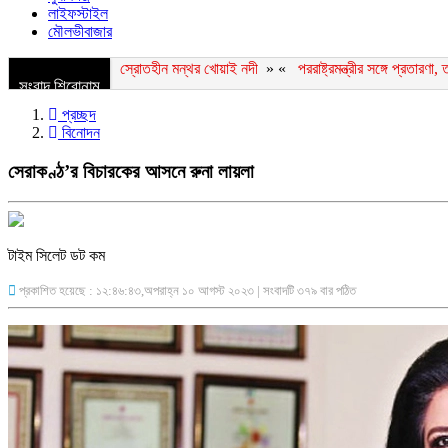
লাইফস্টাইল
মৌলভীবাজার
স্রোতহীন মন্থর খোয়াই নদী
» «
পররাষ্ট্রমন্ত্রীর সঙ্গে প্রতারণ
সংবাদ শিরোনাম
প্রচ্ছদ
বিনোদন
সেরাকণ্ঠ’র বিচারকের আসনে রুনা লায়লা
টাইম সিলেট ডট কম
প্রকাশিত হয়েছে : ১২:৪৬:৪৩,অপরাহ্ন ১০ আগস্ট ২০২৩ | সংবাদটি ৩৭৯ বার পঠিত