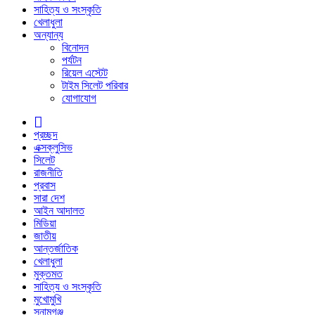
সাহিত্য ও সংস্কৃতি
খেলাধুলা
অন্যান্য
বিনোদন
পর্যটন
রিয়েল এস্টেট
টাইম সিলেট পরিবার
যোগাযোগ
প্রচ্ছদ
এক্সক্লুসিভ
সিলেট
রাজনীতি
প্রবাস
সারা দেশ
আইন আদালত
মিডিয়া
জাতীয়
আন্তর্জাতিক
খেলাধুলা
মুক্তমত
সাহিত্য ও সংস্কৃতি
মুখোমুখি
সুনামগঞ্জ