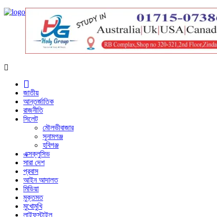
জাতীয়
আন্তর্জাতিক
রাজনীতি
সিলেট
মৌলভীবাজার
সুনামগঞ্জ
হবিগঞ্জ
এক্সক্লুসিভ
সারা দেশ
প্রবাস
আইন আদালত
মিডিয়া
মুক্তমত
মুখোমুখি
লাইফস্টাইল