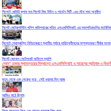
সিলেটে রোটারি ক্লাব অব সিলেট মিড টাউন ও গার্ডেন সিটি -এর যৌথ সভা অনুষ্ঠিত
সিলেট মেট্রোপলিটন পুলিশ কমিশনারের সহিত এসএমসিসিআই এর সভাপতিমন্ডলির মতবিনি
সিলেটে সেবাপ্রাপ্তি নিশ্চিতকরণে স্থানীয় পর্যায়ে দায়িত্বশীলদের সম্পৃক্তকরণ শীর্ষক সংলাপ
সিলেট জোনাল সেটেলমেন্ট অফিসে স্থাপি
প্রেস” ঢাকায় স্থানান্তরের সিদ্ধান্তে এসএমসিসিআই ও সারেগের প্রতিবাদ ও বিভা
মৃত্যু থেকে এক সেকেন্ড দূরে_ সেই ভয়াবহ দিন আজ
আমিও মাঠে ছিলাম
প্রিয় শাহেদের বিয়ে এবং শাহেদ প্রসঙ্গে কিছু কথা