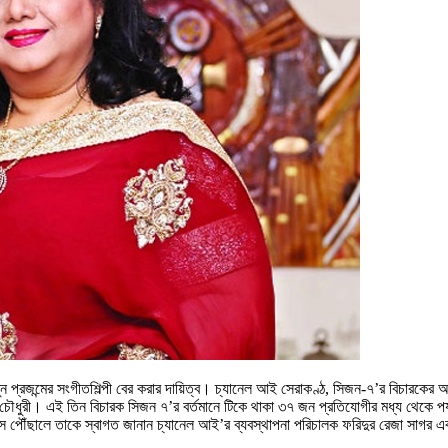
ুন প্রজন্মের সংগীতশিল্পী বের করার দায়িত্ব। চ্যানেল আই সেরাকণ্ঠ, সিজন-৭’র বিচারকের
িনা চৌধুরী। এই তিন বিচারক সিজন ৭’র বর্তমানে টিকে থাকা ৩৭ জন প্রতিযোগীর মধ্য থেকে প
 এসে পৌঁছালে তাকে স্বাগত জানান চ্যানেল আই’র ব্যবস্থাপনা পরিচালক ফরিদুর রেজা সাগর এ