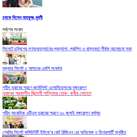
চমকে দিলেন মাহফুজ-বুবলী
সর্বশেষ সংবাদ
সিলেটে চব্বিশের গণঅভ্যুত্থানের প্রত্যাশা, প্রাপ্তি ও বাস্তবতা শীর্ষক আলোচনা সভা
মক্কায় সিলেট ৫ আসনের এমপি সংবর্ধনা
শহীদ তুরাবের স্মরণে জার্নালিস্ট এসোসিয়েশনের বৃক্ষরোপণ
তুরাবের পরকালীন জিন্দেগী শান্তিময় হোক- কবীর সোহেল
শহীদ সাংবাদিক এটিএম তুরাবের স্মরণে ৩০ জুলাই বৃক্ষরোপণ কর্মসূচ
গ্রেটার সিলেট কমিউনিটি ইউকে’র কেন্ট রিজিওন এর অভিষেক ও ডিনারপার্টি অনুষ্ঠিত