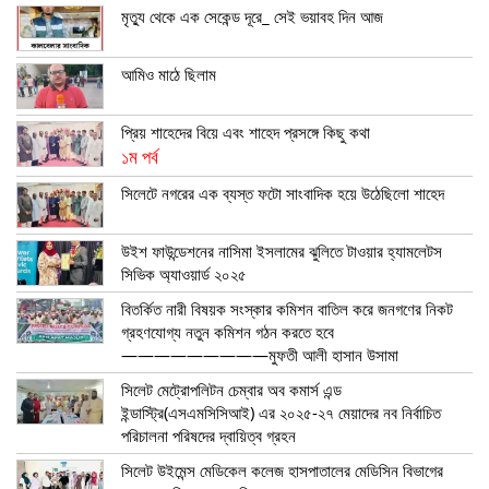
মৃত্যু থেকে এক সেকেন্ড দূরে_ সেই ভয়াবহ দিন আজ
আমিও মাঠে ছিলাম
প্রিয় শাহেদের বিয়ে এবং শাহেদ প্রসঙ্গে কিছু কথা
১ম পর্ব
সিলেটে নগরের এক ব্যস্ত ফটো সাংবাদিক হয়ে উঠেছিলো শাহেদ
উইশ ফাউন্ডেশনের নাসিমা ইসলামের ঝুলিতে টাওয়ার হ্যামলেটস
সিভিক অ্যাওয়ার্ড ২০২৫
বিতর্কিত নারী বিষয়ক সংস্কার কমিশন বাতিল করে জনগণের নিকট
গ্রহণযোগ্য নতুন কমিশন গঠন করতে হবে
—————————মুফতী আলী হাসান উসামা
সিলেট মেট্রোপলিটন চেম্বার অব কমার্স এন্ড
ইন্ডাস্ট্রি(এসএমসিসিআই) এর ২০২৫-২৭ মেয়াদের নব নির্বাচিত
পরিচালনা পরিষদের দ্বায়িত্ব গ্রহন
সিলেট উইমেন্স মেডিকেল কলেজ হাসপাতালের মেডিসিন বিভাগের