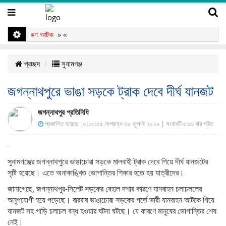
প্রতারণা, তরুণ আটক
» «
প্রচ্ছদ
সুনামগঞ্জ
জগন্নাথপুরে ভাঙা সড়কে ট্রাক দেবে দীর্ঘ যানজট
জগন্নাথপুর প্রতিনিধি
প্রকাশিত হয়েছে : ৮:১৮:৫৫,অপরাহ্ন ৩০ জুলাই ২০১৯ | সংবাদটি ৫৩৩ বার পঠিত
সুনামগঞ্জের জগন্নাথপুরে ভাঙাচোরা সড়কে মালবাহী ট্রাক দেবে গিয়ে দীর্ঘ যানজটের
সৃষ্টি হয়েছে। এতে অনাকাঙ্খিত ভোগান্তির শিকার হতে হয় যাত্রীদের।
জানাগেছে, জগন্নাথপুর-সিলেট সড়কের বেহাল দশার কারণে যানবাহন চলাচললের
অনুপযোগী হয়ে পড়েছে। বারবার ভাঙাচোরা সড়কের গর্তে ভারী যানবাহন আটকে গিয়ে
যানজট সহ গাড়ি চলাচল বন্ধ হওয়ার ঘটনা ঘটছে। যে কারণে মানুষের ভোগান্তির শেষ
নেই।