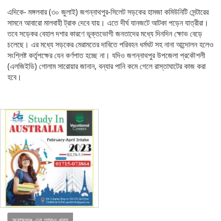
এদিকে- মঙ্গলবার (৩০ জুলাই) জগন্নাথপুর-সিলেট সড়কের হামজা কমিউনিটি সেন্টারের
সামনে আবারো মালবাহী ট্রাক দেবে যায়। এতে দীর্ঘ যানজটে আটকা পড়েন যাত্রীরা।
তবে সড়েকর বেহাল দশার কারণে ভূক্তভোগী জনতাদের মধ্যে দিনদিন ক্ষোভ বেড়ে
চলেছে। এর মধ্যে সড়কের মেরামতের দাবিতে পরিবহন ধর্মঘট সহ নানা আন্দোলন হলেও
সংশ্লিষ্ট কর্তৃপক্ষের যেন কর্ণপাত হচ্ছে না। যদিও জগন্নাথপুর উপজেলা প্রকৌশলী
(এলজিইডি) গোলাম সারোয়ার জানান, বন্যার পানি কমে গেলে রাস্তাঘাটের কাজ করা
হবে।
সুনামগঞ্জ এর আরও খবর