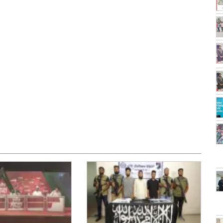
dly
e