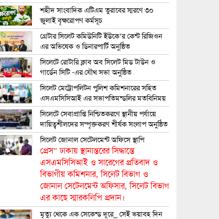
শহীদ সাংবাদিক এটিএম তুরাবের স্মরণে ৩০
জুলাই বৃক্ষরোপণ কর্মসূচ
গ্রেটার সিলেট কমিউনিটি ইউকে’র কেন্ট রিজিওন
এর অভিষেক ও ডিনারপার্টি অনুষ্ঠিত
সিলেটে রোটারি ক্লাব অব সিলেট মিড টাউন ও
গার্ডেন সিটি -এর যৌথ সভা অনুষ্ঠিত
সিলেট মেট্রোপলিটন পুলিশ কমিশনারের সহিত
এসএমসিসিআই এর সভাপতিমন্ডলির মতবিনিময়
সিলেটে সেবাপ্রাপ্তি নিশ্চিতকরণে স্থানীয় পর্যায়ে
দায়িত্বশীলদের সম্পৃক্তকরণ শীর্ষক সংলাপ অনুষ্ঠিত
সিলেট জোনাল সেটেলমেন্ট অফিসে স্থাপি
প্রেস” ঢাকায় স্থানান্তরের সিদ্ধান্তে
এসএমসিসিআই ও সারেগের প্রতিবাদ ও
বিভাগীয় কমিশনার, সিলেট বিভাগ ও
জোনাল সেটেলমেন্ট অফিসার, সিলেট বিভাগ
এর কাছে স্মারকলিপি প্রদান।
মৃত্যু থেকে এক সেকেন্ড দূরে_ সেই ভয়াবহ দিন