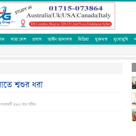
ুসিভ
সারা দেশ
প্রবাস
আইন আদালত
মিডিয়া
মুক্তমত
মুখোমুখি
াতে শ্বশুর ধরা
 সংবাদটি ৪৯০ বার পঠিত