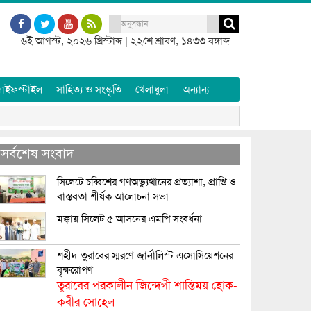
৬ই আগস্ট, ২০২৬ খ্রিস্টাব্দ
|
২২শে শ্রাবণ, ১৪৩৩ বঙ্গাব্দ
লাইফস্টাইল
সাহিত্য ও সংস্কৃতি
খেলাধুলা
অন্যান্য
সর্বশেষ সংবাদ
সিলেটে চব্বিশের গণঅভ্যুত্থানের প্রত্যাশা, প্রাপ্তি ও
বাস্তবতা শীর্ষক আলোচনা সভা
মক্কায় সিলেট ৫ আসনের এমপি সংবর্ধনা
শহীদ তুরাবের স্মরণে জার্নালিস্ট এসোসিয়েশনের
বৃক্ষরোপণ
তুরাবের পরকালীন জিন্দেগী শান্তিময় হোক-
কবীর সোহেল