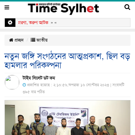
 সঙ্গে প্রতারণা, তরুণ আটক
» «
প্রচ্ছদ
জাতীয়
নতুন জঙ্গি সংগঠনের আত্মপ্রকাশ, ছিল বড়
হামলার পরিকল্পনা
টাইম সিলেট ডট কম
প্রকাশিত হয়েছে : ২:১০:৫৬,অপরাহ্ন ১৬ সেপ্টেম্বর ২০২৩ | সংবাদটি
৩৯৫ বার পঠিত