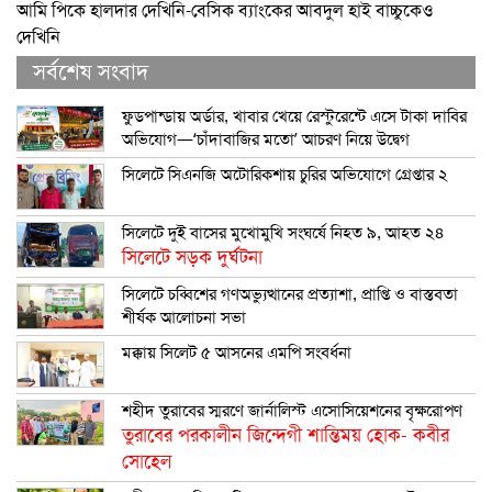
আমি পিকে হালদার দেখিনি-বেসিক ব্যাংকের আবদুল হাই বাচ্চুকেও
দেখিনি
সর্বশেষ সংবাদ
ফুডপান্ডায় অর্ডার, খাবার খেয়ে রেস্টুরেন্টে এসে টাকা দাবির
অভিযোগ—‘চাঁদাবাজির মতো’ আচরণ নিয়ে উদ্বেগ
সিলেটে সিএনজি অটোরিকশায় চুরির অভিযোগে গ্রেপ্তার ২
সিলেটে দুই বাসের মুখোমুখি সংঘর্ষে নিহত ৯, আহত ২৪
সিলেটে সড়ক দুর্ঘটনা
সিলেটে চব্বিশের গণঅভ্যুত্থানের প্রত্যাশা, প্রাপ্তি ও বাস্তবতা
শীর্ষক আলোচনা সভা
মক্কায় সিলেট ৫ আসনের এমপি সংবর্ধনা
শহীদ তুরাবের স্মরণে জার্নালিস্ট এসোসিয়েশনের বৃক্ষরোপণ
তুরাবের পরকালীন জিন্দেগী শান্তিময় হোক- কবীর
সোহেল