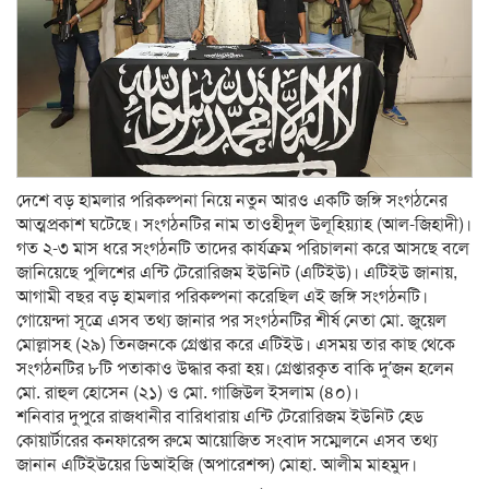
দেশে বড় হামলার পরিকল্পনা নিয়ে নতুন আরও একটি জঙ্গি সংগঠনের
আত্মপ্রকাশ ঘটেছে। সংগঠনটির নাম তাওহীদুল উলূহিয়্যাহ (আল-জিহাদী)।
গত ২-৩ মাস ধরে সংগঠনটি তাদের কার্যক্রম পরিচালনা করে আসছে বলে
জানিয়েছে পুলিশের এন্টি টেরোরিজম ইউনিট (এটিইউ)। এটিইউ জানায়,
আগামী বছর বড় হামলার পরিকল্পনা করেছিল এই জঙ্গি সংগঠনটি।
গোয়েন্দা সূত্রে এসব তথ্য জানার পর সংগঠনটির শীর্ষ নেতা মো. জুয়েল
মোল্লাসহ (২৯) তিনজনকে গ্রেপ্তার করে এটিইউ। এসময় তার কাছ থেকে
সংগঠনটির ৮টি পতাকাও উদ্ধার করা হয়। গ্রেপ্তারকৃত বাকি দু’জন হলেন
মো. রাহুল হোসেন (২১) ও মো. গাজিউল ইসলাম (৪০)।
শনিবার দুপুরে রাজধানীর বারিধারায় এন্টি টেরোরিজম ইউনিট হেড
কোয়ার্টারের কনফারেন্স রুমে আয়োজিত সংবাদ সম্মেলনে এসব তথ্য
জানান এটিইউয়ের ডিআইজি (অপারেশন্স) মোহা. আলীম মাহমুদ।