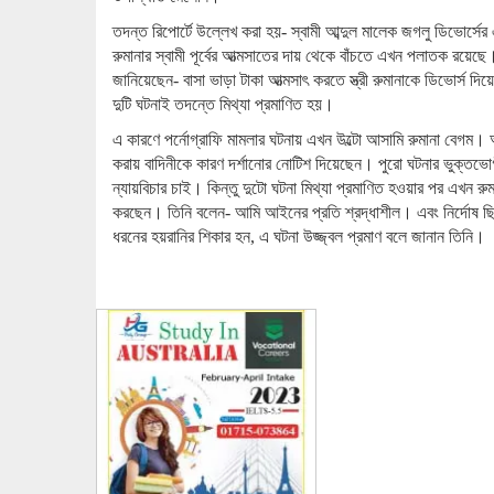
তদন্ত রিপোর্টে উল্লেখ করা হয়- স্বামী আব্দুল মালেক জগলু ডিভোর্সে
রুমানার স্বামী পূর্বের আত্মসাতের দায় থেকে বাঁচতে এখন পলাতক রয়েছ
জানিয়েছেন- বাসা ভাড়া টাকা আত্মসাৎ করতে স্ত্রী রুমানাকে ডিভোর্স দ
দুটি ঘটনাই তদন্তে মিথ্যা প্রমাণিত হয়।
এ কারণে পর্নোগ্রাফি মামলার ঘটনায় এখন উল্টো আসামি রুমানা বেগম। আ
করায় বাদিনীকে কারণ দর্শানোর নোটিশ দিয়েছেন। পুরো ঘটনার ভুক্তভ
ন্যায়বিচার চাই। কিন্তু দুটো ঘটনা মিথ্যা প্রমাণিত হওয়ার পর এখন রু
করছেন। তিনি বলেন- আমি আইনের প্রতি শ্রদ্ধাশীল। এবং নির্দোষ ছিলা
ধরনের হয়রানির শিকার হন, এ ঘটনা উজ্জ্বল প্রমাণ বলে জানান তিনি।