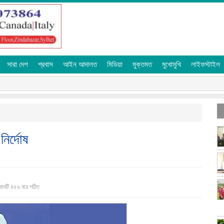
সারা দেশ
প্রবাস
আইন আদালত
মিডিয়া
মুক্তমত
মুখোমুখি
লাইফস্টাইল
নির্দোষ
াদটি ৪৫৬ বার পঠিত