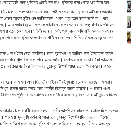
 কোতোয়ালি থানা পুলিশের একটি দল মাও. মুমিনকে বাসা থেকে ধরে নিয়ে যায়।
্রাফি মামলায় গ্রেপ্তার দেখানো হয়। ওই মামলায় মাও. মুমিনের স্ত্রীকেও আসামি
ওলানা আব্দুল মুমিন খান জানিয়েছেন- ‘কেন গ্রেপ্তার হলাম জানি না। পরে
রেছে। এ মামলায় রিমান্ড চলাকালে আমার কাছে প্রস্তাব দেয়া হয়; বাসার একটি ফ্ল্যাট
 মামলা তুলে নেয়া হবে।’ তিনি জানান- ‘ওই প্রস্তাবে আমি রাজি হওয়ার প্রশ্নই
্ড শেষে মাও. মুমিনকে কারাগারে পাঠিয়ে দেয়া হয়। তিনি ওই বছরের জুনের শেষ
াকে ৯ লাখ টাকা দেয়া হয়েছিল। টাকা গ্রহণের পর জামিনে নানা টালবাহানা করেন
 করতে গিয়ে পুলিশ জানতে পারে অন্য ঘটনা। নেপথ্যে বাসা ভাড়ার টাকা আত্মসাৎ।
 অক্টোবর পর্নোগ্রাফি মামলার চূড়ান্ত রিপোর্ট আদালতে দাখিল করেন। এতে
া মামলা হয়। এ মামলা এখন সিলেটের সাইবার ট্রাইব্যুনালে চলমান রয়েছে। মামলার
িথ্যা মামলা দায়ের করার কারণে বাদীর বিরুদ্ধে মামলা হয়েছে। এ মামলা এখন
মিগ্রেশন পুলিশের সহযোগিতায় সে তারিখে আসামি মুমিন ও তার স্ত্রী লন্ডনে ছিলেন
 জানান মামলার বাদী রুমানা বেগম। বাদীর আপত্তির কারণে পরে মামলাটি তদন্তের
 গত ৪ঠা জুন কৃষি কর্মকর্তা আদালতে চূড়ান্ত রিপোর্ট দাখিল করেন। রিপোর্টে
িত তারিখে মাও. আব্দুল মুমিন খান লন্ডনে ছিলেন। স্বাস্থ্য পরীক্ষায় শুক্রাণুর