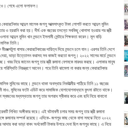
র কাছেও। শেষে এলো ফলাফল।
র কেয়ারটেকার আব্দুল মালেক জগলু আত্মসাৎকৃত টাকা লোপাট করতে আব্দুল মুমিন
্তার ও হয়রানি করা হয়। দীর্ঘ এক বছরের তদন্তে সবকিছু খোলাসা হওয়ার পর স্ত্রী
ানা আব্দুল মুমিন খান লন্ডনে ইসলামী সেন্টারে শিক্ষকতা করেন। মূল বাড়ি
র মালিক তিনি।
মীরবক্সটুলা বাসার কেয়ারটেকারের দায়িত্ব দিয়ে লন্ডনে চলে যান। এরপর তিনি দেশে
দেয়া, ভাড়া উত্তোলন করাসহ সব কাজই করতো জগলু। ২০২২ সালের মার্চে লন্ডনে
্ছে। খবর নিয়ে জানেন জগলু তার স্ত্রী রুমানা বেগমকে মারধর করছে। এলাকার মানুষ
ে পরিস্থিতি নিয়ন্ত্রণে আনেন। পরে তিনি ঝামেলা না করার জন্য কেয়ারটেকার
ালিক মুমিনের কাছে। লন্ডনে থাকা অবস্থায় নিকটাত্মীয় পাঠিয়ে তিনি ১১ বছরের
রবাসী মাও. মুমিনের ফটো এডিট করে সামাজিক যোগাযোগমাধ্যমে কুৎসা রটাতে থাকে।
াকা স্বজনের মধ্যস্থতায় জগলু তার অপরাধ স্বীকার করে এবং ছবি নিয়ে বানানো
েকটি লিখিত অঙ্গীকার করে। এই ঘটনাবলী চলার সময় জগলু তার স্ত্রী রুমানা
্গে রুমানার সম্পর্ক রয়েছে। এদিকে- জগলুর কাছ থেকে বাসা সমঝে নিতে ২০২২
রে আদায় করা ভাড়া বাবদ অর্ধকোটি টাকার উপরে দেনা ছিল জগলুর কাছে। এ নিয়ে