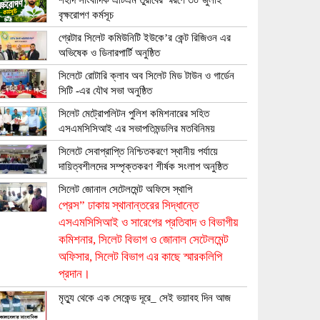
শহীদ সাংবাদিক এটিএম তুরাবের স্মরণে ৩০ জুলাই
বৃক্ষরোপণ কর্মসূচ
গ্রেটার সিলেট কমিউনিটি ইউকে’র কেন্ট রিজিওন এর
অভিষেক ও ডিনারপার্টি অনুষ্ঠিত
সিলেটে রোটারি ক্লাব অব সিলেট মিড টাউন ও গার্ডেন
সিটি -এর যৌথ সভা অনুষ্ঠিত
সিলেট মেট্রোপলিটন পুলিশ কমিশনারের সহিত
এসএমসিসিআই এর সভাপতিমন্ডলির মতবিনিময়
সিলেটে সেবাপ্রাপ্তি নিশ্চিতকরণে স্থানীয় পর্যায়ে
দায়িত্বশীলদের সম্পৃক্তকরণ শীর্ষক সংলাপ অনুষ্ঠিত
সিলেট জোনাল সেটেলমেন্ট অফিসে স্থাপি
প্রেস” ঢাকায় স্থানান্তরের সিদ্ধান্তে
এসএমসিসিআই ও সারেগের প্রতিবাদ ও বিভাগীয়
কমিশনার, সিলেট বিভাগ ও জোনাল সেটেলমেন্ট
অফিসার, সিলেট বিভাগ এর কাছে স্মারকলিপি
প্রদান।
মৃত্যু থেকে এক সেকেন্ড দূরে_ সেই ভয়াবহ দিন আজ