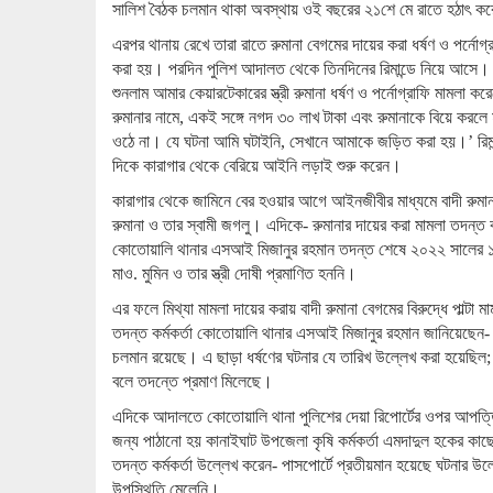
সালিশ বৈঠক চলমান থাকা অবস্থায় ওই বছরের ২১শে মে রাতে হঠাৎ করে
এরপর থানায় রেখে তারা রাতে রুমানা বেগমের দায়ের করা ধর্ষণ ও পর্নোগ
করা হয়। পরদিন পুলিশ আদালত থেকে তিনদিনের রিমান্ডে নিয়ে আসে। মা
শুনলাম আমার কেয়ারটেকারের স্ত্রী রুমানা ধর্ষণ ও পর্নোগ্রাফি মামলা ক
রুমানার নামে, একই সঙ্গে নগদ ৩০ লাখ টাকা এবং রুমানাকে বিয়ে করলে
ওঠে না। যে ঘটনা আমি ঘটাইনি, সেখানে আমাকে জড়িত করা হয়।’ রিমান
দিকে কারাগার থেকে বেরিয়ে আইনি লড়াই শুরু করেন।
কারাগার থেকে জামিনে বের হওয়ার আগে আইনজীবীর মাধ্যমে বাদী রুমান
রুমানা ও তার স্বামী জগলু। এদিকে- রুমানার দায়ের করা মামলা তদন্ত
কোতোয়ালি থানার এসআই মিজানুর রহমান তদন্ত শেষে ২০২২ সালের ১৩ই
মাও. মুমিন ও তার স্ত্রী দোষী প্রমাণিত হননি।
এর ফলে মিথ্যা মামলা দায়ের করায় বাদী রুমানা বেগমের বিরুদ্ধে পাল্ট
তদন্ত কর্মকর্তা কোতোয়ালি থানার এসআই মিজানুর রহমান জানিয়েছেন- ম
চলমান রয়েছে। এ ছাড়া ধর্ষণের ঘটনার যে তারিখ উল্লেখ করা হয়েছিল; ই
বলে তদন্তে প্রমাণ মিলেছে।
এদিকে আদালতে কোতোয়ালি থানা পুলিশের দেয়া রিপোর্টের ওপর আপত্তি
জন্য পাঠানো হয় কানাইঘাট উপজেলা কৃষি কর্মকর্তা এমদাদুল হকের কাছে।
তদন্ত কর্মকর্তা উল্লেখ করেন- পাসপোর্টে প্রতীয়মান হয়েছে ঘটনার উল্লেখ
উপস্থিতি মেলেনি।