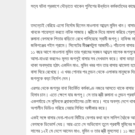
সত্য ঘটনা প্রকাশে দৌড়াতে থাকেন পুলিশের ঊর্ধ্বতন কর্মকর্তাদে
তদন্তেই বেরিয়ে এলো নির্দোষ ছিলেন মাওলানা আব্দুল মুমিন খান। বাসা
খানকে শায়েস্তা করতে নাটক সাজায়। স্ত্রীকে দিয়ে মামলা করিয়ে গ্রেপ
রুমানা বেগমকে পিতার বাড়িতে রেখে পালিয়েছে স্বামী জগলু। হাফিজ মাওল
জকিগঞ্জের পইল গ্রামে। সিলেটের মীরবক্সটুলা আজাদী-১ পাঁচতলা বাসা
১১ বছর আগে মাওলানা মুমিন তার গ্রামের স্বজন আব্দুল মালেক জগলুকে 
আসা-যাওয়া করলেও মূলত জগলুই বাসার সব দেখভাল করে। বাসা ভাড়া 
থাকা অবস্থায় হঠাৎ একদিন মাও. মুমিন খবর পান তার বাসায় ঝামেলা হচ
বাসা ঘিরে রেখেছে। এ খবর শোনার পর লন্ডন থেকে এলাকার মানুষকে দিয়
জগলুকে কড়া নির্দেশ দেন।
এরপর থেকে জগলুর নানা বিতর্কিত কর্মকাণ্ড নজরে আসতে থাকে বাসার ম
হিসাব চান। এতে ক্ষেপে যায় জগলু। সে তার স্ত্রী রুমানা ও লন্ডন প্
একপর্যায়ে সে মুমিনকে ব্ল্যাকমেইলের চেষ্টা করে। পরে অবশ্য দেশে থ
অশালীন ভিডিও সরিয়ে নেয়ার লিখিত অঙ্গীকার করে।
একই সঙ্গে বাসার দেনা-পাওনা মিটিয়ে ফেলার কথা বলে সালিশ বৈঠকে আর
বেগমকে ডিভোর্স দেয়। আর এতে সে অভিযোগ তুলে প্রবাসী মুমিনের সঙ
সালের ১২ই মে দেশে আসেন মাও. মুমিন ও তার স্ত্রী মুসলেহা। ১১ বছ