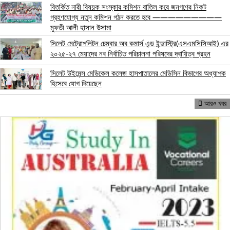
বিতর্কিত নারী বিষয়ক সংস্কার কমিশন বাতিল করে জনগণের নিকট
গ্রহণযোগ্য নতুন কমিশন গঠন করতে হবে —————————
মুফতী আলী হাসান উসামা
সিলেট মেট্রোপলিটন চেম্বার অব কমার্স এন্ড ইন্ডাস্ট্রি(এসএমসিসিআই) এর
২০২৫-২৭ মেয়াদের নব নির্বাচিত পরিচালনা পরিষদের দ্বায়িত্ব গ্রহন
সিলেট উইমেন্স মেডিকেল কলেজ হাসপাতালের মেডিসিন বিভাগের অধ্যাপক
হিসেবে যোগ দিয়েছেন
আরও খবর