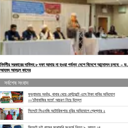
নির্দলীয় সরকারের দাবিসহ ৮ দফা আদায় না হওয়া পর্যন্ত দেশে বিদেশে আন্দোলন চলবে: – ড.
আহমদ আবদুল কাদের
সর্বশেষ সংবাদ
ফুডপান্ডায় অর্ডার, খাবার খেয়ে রেস্টুরেন্টে এসে টাকা দাবির অভিযোগ
—‘চাঁদাবাজির মতো’ আচরণ নিয়ে উদ্বেগ
সিলেটে সিএনজি অটোরিকশায় চুরির অভিযোগে গ্রেপ্তার ২
সিলেটে দুই বাসের মুখোমুখি সংঘর্ষে নিহত ৯, আহত ২৪