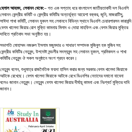
হেলাল আহমদ, লেবানন থেকে:
– গত এক সপ্তাহ ধরে বাংলাদেশ জাতীয়তাবাদী দল বিএনপি
লেবানন কেন্দ্রীয় কমিটি ও কেন্দ্রীয় কমিটির অন্তর্ভূক্ত আয়েশা বক্কর, জুনি, মাজরাটিসু,
সাঈদা শাখা কমিটি, লেবানন যুবদল সহ লেবাননে বিভিন্ন স্থানে বিএনপি চেয়ারপারসন কারাবন্দি
বেগম খালেদা জিয়ার রোগ মুক্তি কামনায় মিলাদ ও দোয়া মাহফিল এবং বেগম জিয়ার মুক্তির
দাবিতে প্রতিবাদ সভা অনুষ্ঠিত হয়।
সভাপতি মোহাম্মদ নজরুল ইসলাম মজুমদার ও সাধারণ সম্পাদক মুজিবুল হক মুজিব সহ
কেন্দ্রীয় কমিটির নেতৃবৃন্দ, উপদেষ্টা মন্ডলীর সদস্যবৃন্দ সহ লেবানন যুবদল, শ্রমিকদল ও শাখা
কমিটির নেতৃবৃন্দ ঔ সকল অনুষ্ঠানে অংশ গ্রহন করেন।
নেতৃবৃন্দ বলেন, শুধুমাত্র রাজনৈতিক ফয়দা হাসিল করার জন্য সরকার বেগম খালেদা জিয়াকে
আটকে রেখেছে। বেগম খালেদা জিয়াকে আটকে রেখে বিএনপির নেতাদের দমানো যাবেনা
বলেও জানান নেতৃবৃন্দ। নেতৃবৃন্দ বেগম খালেদা জিয়ার দীর্ঘায়ূ কামনা এবং নিঃশ্বর্ত মুক্তির দাবি
জানান।