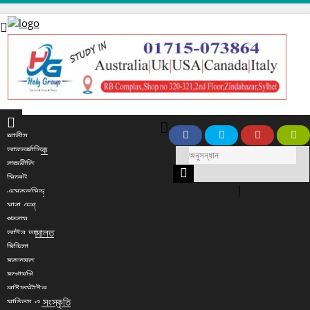
জাতীয়
আন্তর্জাতিক
রাজনীতি
সিলেট
|
এক্সক্লুসিভ
সারা দেশ
প্রবাস
আইন আদালত
মিডিয়া
মুক্তমত
মুখোমুখি
লাইফস্টাইল
সাহিত্য ও সংস্কৃতি