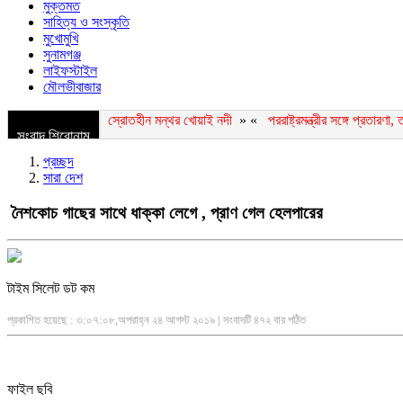
মুক্তমত
সাহিত্য ও সংস্কৃতি
মুখোমুখি
সুনামগঞ্জ
লাইফস্টাইল
মৌলভীবাজার
স্রোতহীন মন্থর খোয়াই নদী
» «
পররাষ্ট্রমন্ত্রীর সঙ্গে প্রতারণ
সংবাদ শিরোনাম
প্রচ্ছদ
সারা দেশ
নৈশকোচ গাছের সাথে ধাক্কা লেগে , প্রাণ গেল হেলপারের
টাইম সিলেট ডট কম
প্রকাশিত হয়েছে : ৩:০৭:০৮,অপরাহ্ন ২৪ আগস্ট ২০১৯ | সংবাদটি ৪৭২ বার পঠিত
ফাইল ছবি