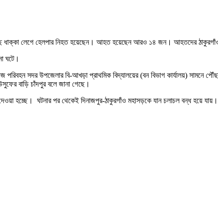
ে গাছে ধাক্কা লেগে হেলপার নিহত হয়েছেন। আহত হয়েছেন আরও ১৪ জন। আহতদের ঠাকুরগাঁও
টনা ঘটে।
তাজ পরিবহন সদর উপজেলার বি-আখড়া প্রাথমিক বিদ্যালয়ের (বন বিভাগ কার্যালয়) সামনে পৌঁছ
সুফের বাড়ি চাঁদপুর বলে জানা গেছে।
ওয়া হচ্ছে। ঘটনার পর থেকেই দিনাজপুর-ঠাকুরগাঁও মহাসড়কে যান চলাচল বন্ধ হয়ে যায়। ঘটন