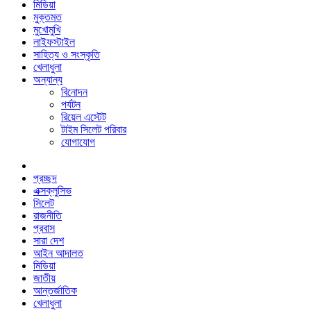
মিডিয়া
মুক্তমত
মুখোমুখি
লাইফস্টাইল
সাহিত্য ও সংস্কৃতি
খেলাধুলা
অন্যান্য
বিনোদন
পর্যটন
রিয়েল এস্টেট
টাইম সিলেট পরিবার
যোগাযোগ
প্রচ্ছদ
এক্সক্লুসিভ
সিলেট
রাজনীতি
প্রবাস
সারা দেশ
আইন আদালত
মিডিয়া
জাতীয়
আন্তর্জাতিক
খেলাধুলা