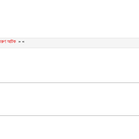
া, তরুণ আটক
» «