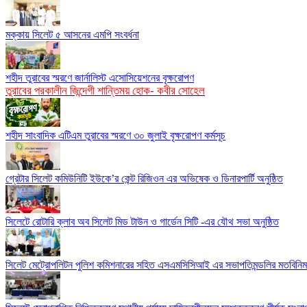
মক্কায় সিলেট ৫ আসনের এমপি সংবর্ধনা
শহীদ তুরাবের স্মরণে জার্নালিস্ট এসোসিয়েশনের বৃক্ষরোপণ
তুরাবের পরকালীন জিন্দেগী শান্তিময় হোক- কবীর সোহেল
শহীদ সাংবাদিক এটিএম তুরাবের স্মরণে ৩০ জুলাই বৃক্ষরোপণ কর্মসূচ
গ্রেটার সিলেট কমিউনিটি ইউকে’র কেন্ট রিজিওন এর অভিষেক ও ডিনারপার্টি অনুষ্ঠিত
সিলেটে রোটারি ক্লাব অব সিলেট মিড টাউন ও গার্ডেন সিটি -এর যৌথ সভা অনুষ্ঠিত
সিলেট মেট্রোপলিটন পুলিশ কমিশনারের সহিত এসএমসিসিআই এর সভাপতিমন্ডলির মতবিনি