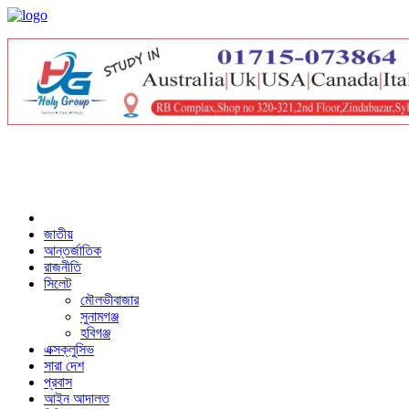
জাতীয়
আন্তর্জাতিক
রাজনীতি
সিলেট
মৌলভীবাজার
সুনামগঞ্জ
হবিগঞ্জ
এক্সক্লুসিভ
সারা দেশ
প্রবাস
আইন আদালত