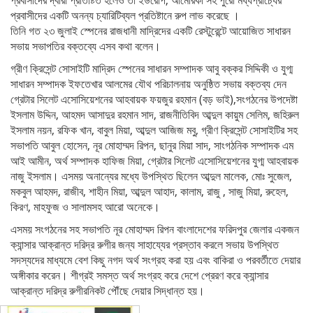
প্রবাসীদের দ্বারা প্রতিষ্টিত হলেও তা ইউরোপ, আমেরিকা সহ পুরো মধ্যপ্রাচ্যের
প্রবাসীদের একটি অনন্য চ্যারিটিব্যল প্রতিষ্টানে রুপ লাভ করেছে ।
তিনি গত ২৩ জুলাই স্পেনের রাজধানী মাদ্রিদের একটি রেস্টুরেন্টে আয়োজিত সাধারন
সভায় সভাপতির বক্তব্যে এসব কথা বলেন।
গ্রীণ ক্রিসেন্ট সোসাইটি মাদ্রিদ স্পেনের সাধারন সম্পাদক আবু বক্কর সিদ্দিকী ও যুগ্ম
সাধারন সম্পাদক ইফতেখার আলমের যৌথ পরিচালনায় অনুষ্ঠিত সভায় বক্তব্য দেন
গ্রেটার সিলেট এসোসিয়েশনের আহবায়ক ফয়জুর রহমান (বড় ভাই),সংগঠনের উপদেষ্টা
ইসলাম উদ্দিন, আহমদ আসাদুর রহমান সাদ, রাজনীতিবিদ আব্দুল কায়ুম সেলিম, জহিরুল
ইসলাম নয়ন, রফিক খান, বাবুল মিয়া, আব্দুল আজিজ মবু, গ্রীণ ক্রিসেন্ট সোসাইটির সহ
সভাপতি আবুল হোসেন, নূর মোহাম্মদ রিপন, ছানুর মিয়া সাদ, সাংগঠনিক সম্পাদক এম
আই আমীন, অর্থ সম্পাদক হাফিজ মিয়া, গ্রেটার সিলেট এসোসিয়েশনের যুগ্ম আহবায়ক
নাজু ইসলাম। এসময় অনান্যের মধ্যে উপস্থিত ছিলেন আব্দুল মালেক, মোঃ সুজেল,
মকবুল আহমদ, রাজীব, শাহীন মিয়া, আব্দুল আহাদ, কালাম, রাজু , সাজু মিয়া, রুহেল,
কিরণ, মাহফুজ ও সালামসহ আরো অনেকে।
এসময় সংগঠনের সহ সভাপতি নূর মোহাম্মদ রিপন বাংলাদেশের ফরিদপুর জেলার একজন
ক্যান্সার আক্রান্ত দরিদ্র রুগীর জন্য সাহায্যের প্রস্তাব করলে সভায় উপস্থিত
সদস্যদের মাধ্যমে বেশ কিছু নগদ অর্থ সংগ্রহ করা হয় এবং বাকিরা ও পরবর্তীতে দেয়ার
অঙ্গীকার করেন। শীগ্রই সমস্ত অর্থ সংগ্রহ করে দেশে প্রেরণ করে ক্যান্সার
আক্রান্ত দরিদ্র রুগীরনিকট পৌঁছে দেয়ার সিদ্ধান্ত হয়।