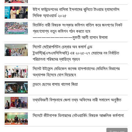
উইশ ফাউন্ডেশনের নাসিমা ইসলামের ঝুলিতে টাওয়ার হ্যামলেটস
সিভিক অ্যাওয়ার্ড ২০২৫
বিতর্কিত নারী বিষয়ক সংস্কার কমিশন বাতিল করে জনগণের নিকট
গ্রহণযোগ্য নতুন কমিশন গঠন করতে হবে
—————————মুফতী আলী হাসান উসামা
সিলেট মেট্রোপলিটন চেম্বার অব কমার্স এন্ড
ইন্ডাস্ট্রি(এসএমসিসিআই) এর ২০২৫-২৭ মেয়াদের নব নির্বাচিত
পরিচালনা পরিষদের দ্বায়িত্ব গ্রহন
সিলেট উইমেন্স মেডিকেল কলেজ হাসপাতালের মেডিসিন বিভাগের
অধ্যাপক হিসেবে যোগ দিয়েছেন
লন্ডনে ছেলের বাসায় খালেদা জিয়া
তথ্যবিবরণী বিশ্বনাথে জেলা তথ্য অফিসের নারী সমাবেশ অনুষ্ঠিত
সিলেটে কীটনাশক ডিলারদের নেটওয়ার্কিং বিষয়ক আঞ্চলিক কর্মশালা