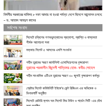
নির্দলীয় সরকারের দাবিসহ ৮ দফা আদায় না হওয়া পর্যন্ত দেশে বিদেশে আন্দোলন চলবে:
– ড. আহমদ আবদুল কাদের
সর্বশেষ সংবাদ
সিলেটে চব্বিশের গণঅভ্যুত্থানের প্রত্যাশা, প্রাপ্তি ও বাস্তবতা
শীর্ষক আলোচনা সভা
মক্কায় সিলেট ৫ আসনের এমপি সংবর্ধনা
শহীদ তুরাবের স্মরণে জার্নালিস্ট এসোসিয়েশনের বৃক্ষরোপণ
তুরাবের পরকালীন জিন্দেগী শান্তিময় হোক- কবীর সোহেল
শহীদ সাংবাদিক এটিএম তুরাবের স্মরণে ৩০ জুলাই বৃক্ষরোপণ কর্মসূচ
গ্রেটার সিলেট কমিউনিটি ইউকে’র কেন্ট রিজিওন এর অভিষেক ও
ডিনারপার্টি অনুষ্ঠিত
সিলেটে রোটারি ক্লাব অব সিলেট মিড টাউন ও গার্ডেন সিটি -এর যৌথ
সভা অনুষ্ঠিত